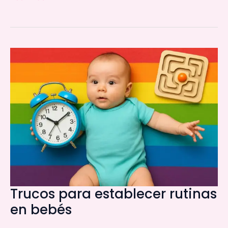
Trucos
para
establecer
rutinas
en
bebés
Trucos para establecer rutinas
en bebés