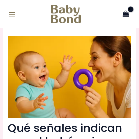
Ir
MAIN
al
MENU
contenido
Qué señales indican