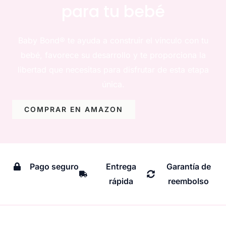
para tu bebé
Baby Bond® te ayuda a construir el vínculo con tu
bebé, favorece su desarrollo y te proporciona la
libertad que necesitas para disfrutar de esta etapa
única.
COMPRAR EN AMAZON
Pago seguro
Entrega
Garantía de
rápida
reembolso