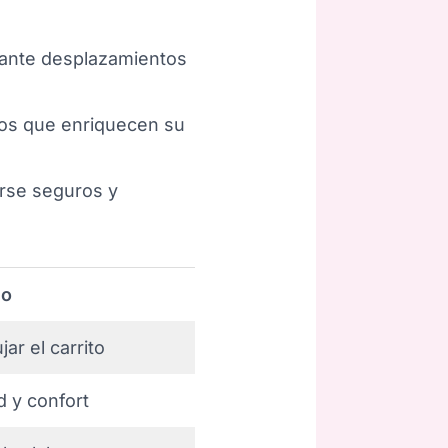
urante desplazamientos
tos que enriquecen su
irse seguros y
eo
ar el carrito
 y confort