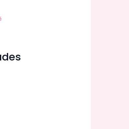
é
dades