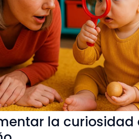
entar la curiosidad 
ño