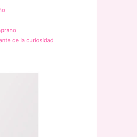
ño
mprano
te de la curiosidad