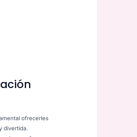
ración
damental ofrecerles
 divertida.