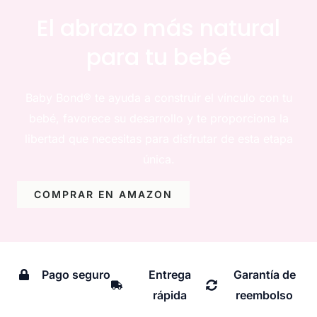
El abrazo más natural
para tu bebé
Baby Bond® te ayuda a construir el vínculo con tu
bebé, favorece su desarrollo y te proporciona la
libertad que necesitas para disfrutar de esta etapa
única.
COMPRAR EN AMAZON
Pago seguro
Entrega
Garantía de
rápida
reembolso